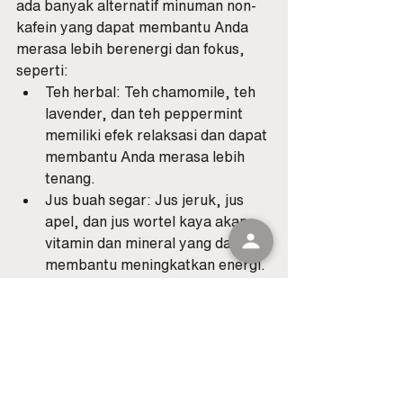
ada banyak alternatif minuman non-
kafein yang dapat membantu Anda 
merasa lebih berenergi dan fokus, 
seperti:
Teh herbal: Teh chamomile, teh 
lavender, dan teh peppermint 
memiliki efek relaksasi dan dapat 
membantu Anda merasa lebih 
tenang.
Jus buah segar: Jus jeruk, jus 
apel, dan jus wortel kaya akan 
vitamin dan mineral yang dapat 
membantu meningkatkan energi.
Smoothie: Smoothie buah dan 
sayur dapat menjadi pilihan yang 
menyegarkan dan kaya nutrisi.
Air kelapa: Air kelapa kaya akan 
elektrolit yang membantu 
menjaga keseimbangan cairan 