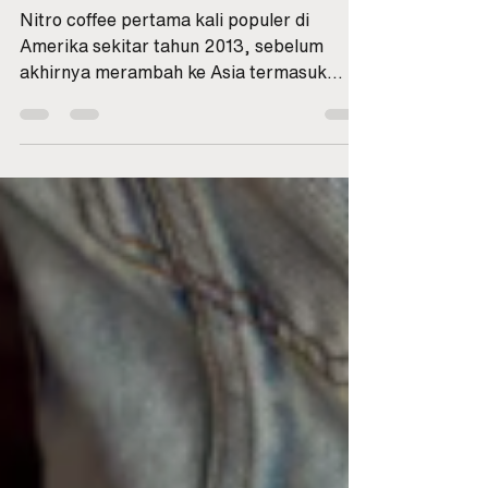
Dingin dan Creamy
Tanpa Susu
Nitro coffee pertama kali populer di
Amerika sekitar tahun 2013, sebelum
akhirnya merambah ke Asia termasuk
Indonesia. Konsepnya sederhana namun
memukau: ☕ Cold brew + 💨 Nitrogen →
menghasilkan sensasi dingin, creamy, dan
smooth tanpa tambahan susu Nitrogen
menciptakan buih mikro yang membuat
kopi tampak seperti bir stout — efek visual
yang membuat banyak orang penasaran!
Kini nitro coffee menjadi bagian dari menu
third wave coffee yang menekankan
kualitas dan pengalaman