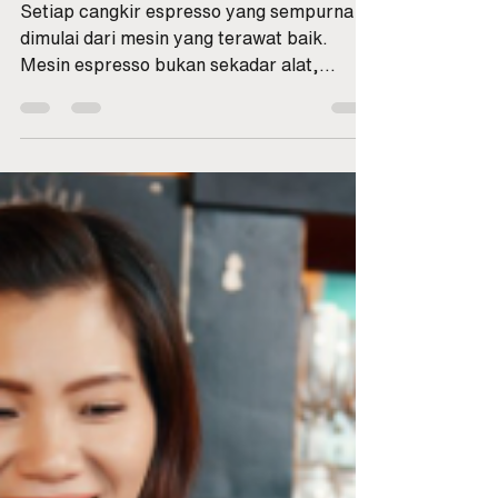
Danar Penulis
Oct 30, 2025
2 min read
Cara Merawat Mesin
Espresso agar Awet
dan Konsisten
Setiap cangkir espresso yang sempurna
dimulai dari mesin yang terawat baik.
Mesin espresso bukan sekadar alat,
melainkan jantung bisnis kopi menjaga
konsistensi rasa, kecepatan pelayanan,
dan kepuasan pelanggan. Namun, banyak
kafe gagal menjaga performa karena
perawatan yang diabaikan. Akibatnya:
tekanan air tidak stabil, suhu turun,
ekstraksi tidak merata, bahkan mesin bisa
rusak dini. Perawatan bukan pilihan, tapi