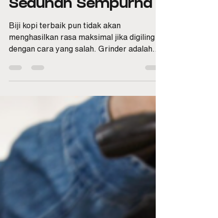
Panduan Memilih
Grinder Kopi yang
Tepat untuk Hasil
Seduhan Sempurna
Biji kopi terbaik pun tidak akan
menghasilkan rasa maksimal jika digiling
dengan cara yang salah. Grinder adalah
alat terpenting dalam proses brewing
karena tingkat kehalusan giling
menentukan kualitas ekstraksi. Barista
profesional sering bilang: “Bad grinder
ruins good coffee.” Grinder yang tepat
akan memberikan: ✅ Konsistensi ukuran
gilingan ✅ Rasa kopi lebih seimbang ✅
Aroma lebih keluar maksimal ✅ Kontrol