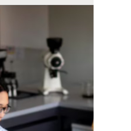
Cara Memulai Private
Label Biji Kopi untuk
Brand Kamu Sendiri
Industri kopi di Indonesia semakin
berkembang pesat. Banyak orang ingin
memiliki brand kopi sendiri, tetapi
terhalang modal untuk: ❌ membeli mesin
roasting ❌ membangun fasilitas produksi ❌
memiliki tim produksi berpengalaman
Solusinya adalah private label kopi , kamu
bisa menjual kopi dengan brand kamu
sendiri, namun proses roasting &
packaging dikerjakan oleh partner
profesional. Ini cara yang efisien untuk
memasuki pasar kopi dengan modal lebih
terjangkau, serta fokus pa