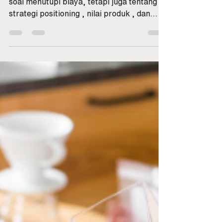
Cara Menetapkan
Harga Jual Kopi
untuk Kafe dengan
Tepat
Harga jual kopi yang tepat bukan hanya
soal menutupi biaya, tetapi juga tentang
strategi positioning , nilai produk , dan
persepsi pelanggan . Terlalu mahal →
pelanggan lari Terlalu murah → bisnis tidak
untung Itulah mengapa pemilik kafe wajib
memahami cara menghitung harga dan
menerapkan strategi pricing yang sesuai
dengan target pasar. Komponen Utama
Pembentuk Harga Jual Kopi 🎯 Tujuannya:
memastikan semua biaya tertutup + ada