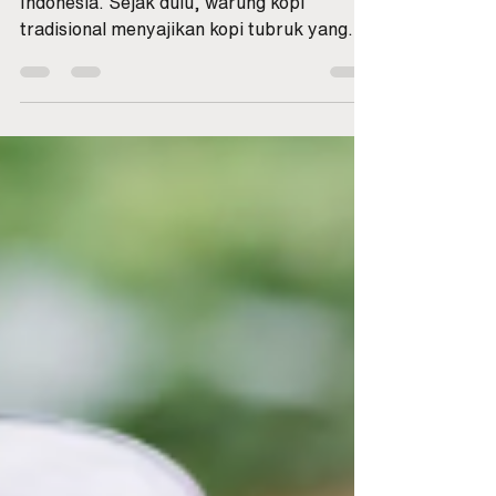
Kopi susu bukan hal baru bagi masyarakat
Indonesia. Sejak dulu, warung kopi
tradisional menyajikan kopi tubruk yang
dicampur susu kental manis — rasa kuat
dengan sentuhan manis yang bikin nagih.
Namun dalam 10 tahun terakhir , kopi susu
memasuki babak baru: ✅ Packaging lebih
modern ✅ Kualitas biji kopi lebih baik ✅
Kreasi rasa semakin variatif ✅ Pemasaran
digerakkan oleh generasi digital Kopi susu
kini bukan hanya minuman — melainkan
simbol gaya hidup . Asal Mula Tren Kop