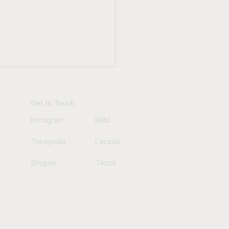
n Coffee Corner di
tor Lebih
fesional dengan
n Kopi Ini
Get in Touch
Instagram
Blibli
Tokopedia
Lazada
Shopee
Tiktok