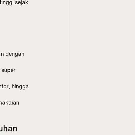
inggi sejak 
rn dengan 
 super 
tor, hingga 
makaian 
uhan