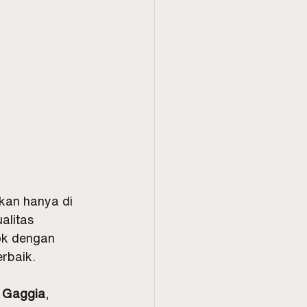
ukan hanya di 
alitas 
ok dengan 
rbaik.
 
Gaggia
, 