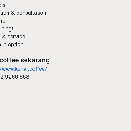
ols
tion & consultation
omo
ining!
 & service
 in option
coffee
 sekarang!
//www.kenal.coffee/
12 9266 668