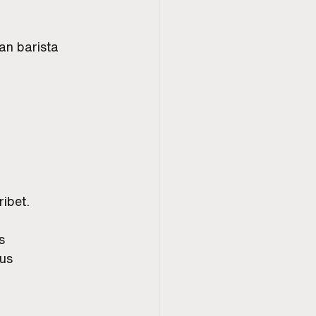
n barista 
ibet.
s
sus