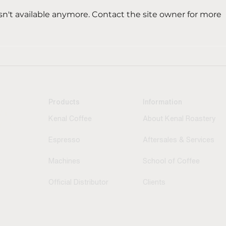
n't available anymore. Contact the site owner for more
Rekomendasi Mesin Kopi
Biki
Otomatis yang Praktis
Kan
dan Elegan untuk Cafe
Pro
& Hotel
Mesi
Products
Information
ir,
Kenal Coffee
About Kenal Roastery
ukota
Espress
o
Aftersales & Services
Machines
School of Coffee
Official Distributor
Clients