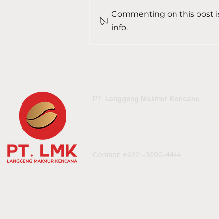
Commenting on this post is
info.
Rekomendasi Mesin Kopi
Profesional untuk
Coffee Shop Anda
PT. Langgeng Makmur Kencana
Jl. Biak No. 4A Cideng, Kecamatan Gamb
Kota Jakarta Pusat, Daerah Khusus Ib
Jakarta 10150
Contact: +6221-3890-4444