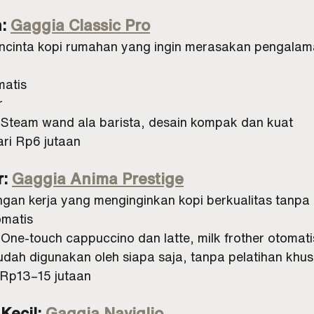
: 
Gaggia Classic Pro
ncinta kopi rumahan yang ingin merasakan pengalama
matis
r
: Steam wand ala barista, desain kompak dan kuat
ari Rp6 jutaan
: 
Gaggia Anima Prestige
gan kerja yang menginginkan kopi berkualitas tanpa r
omatis
 One-touch cappuccino dan latte, milk frother otomati
dah digunakan oleh siapa saja, tanpa pelatihan khu
 Rp13–15 jutaan
Kecil: 
Gaggia Naviglio