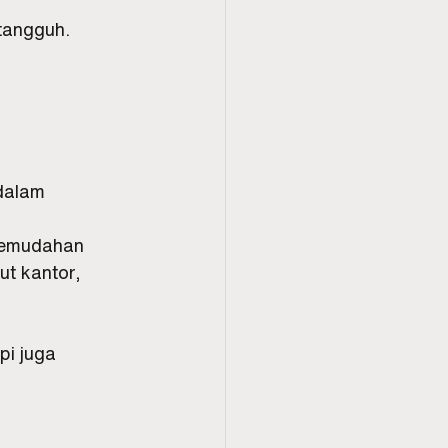
 tangguh.
dalam 
kemudahan 
t kantor, 
i juga 