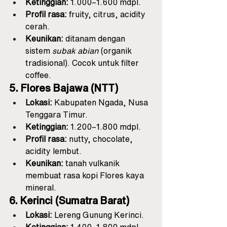
Ketinggian:
 1.000–1.600 mdpl.
Profil rasa:
 fruity, citrus, acidity 
cerah.
Keunikan:
 ditanam dengan 
sistem 
subak abian
 (organik 
tradisional). Cocok untuk filter 
coffee.
5. Flores Bajawa (NTT)
Lokasi:
 Kabupaten Ngada, Nusa 
Tenggara Timur.
Ketinggian:
 1.200–1.800 mdpl.
Profil rasa:
 nutty, chocolate, 
acidity lembut.
Keunikan:
 tanah vulkanik 
membuat rasa kopi Flores kaya 
mineral.
6. Kerinci (Sumatra Barat)
Lokasi:
 Lereng Gunung Kerinci.