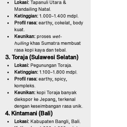
Lokasi:
 Tapanuli Utara & 
Mandailing Natal.
Ketinggian:
 1.000–1.400 mdpl.
Profil rasa:
 earthy, cokelat, body 
kuat.
Keunikan:
 proses 
wet-
hulling
 khas Sumatra membuat 
rasa kopi kaya dan tebal.
3. Toraja (Sulawesi Selatan)
Lokasi:
 Pegunungan Toraja.
Ketinggian:
 1.100–1.800 mdpl.
Profil rasa:
 earthy, spicy, 
kompleks.
Keunikan:
 kopi Toraja banyak 
diekspor ke Jepang, terkenal 
dengan keseimbangan rasa unik.
4. Kintamani (Bali)
Lokasi:
 Kabupaten Bangli, Bali.