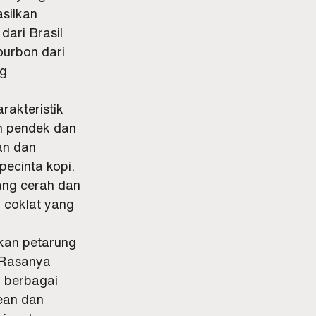
silkan 
ari Brasil 
urbon dari 
g 
rakteristik 
h pendek dan 
an dan 
ecinta kopi. 
ang cerah dan 
 coklat yang 
kan petarung 
 Rasanya 
 berbagai 
ean dan 