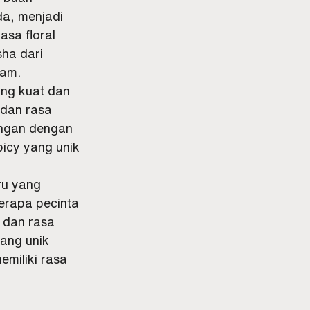
a, menjadi 
sa floral 
ha dari 
jam.
ang kuat dan 
 dan rasa 
ingan dengan 
icy yang unik 
ru yang 
erapa pecinta 
 dan rasa 
ang unik 
miliki rasa 