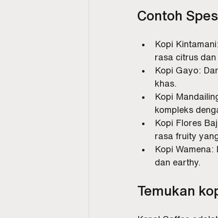
Contoh Spesi
Kopi Kintamani:
rasa citrus da
Kopi Gayo: Dari
khas.
Kopi Mandailin
kompleks denga
Kopi Flores Baj
rasa fruity yan
Kopi Wamena: Da
dan earthy.
Temukan kopi