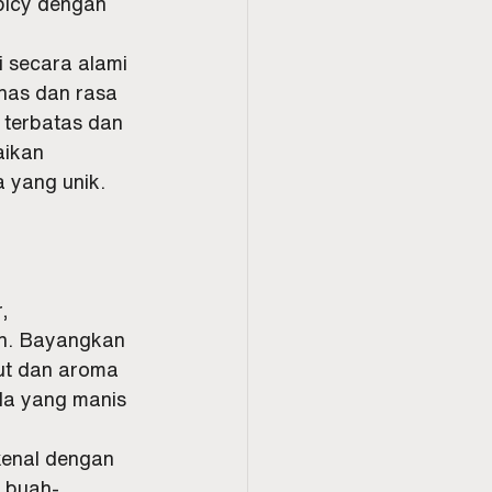
picy dengan 
i secara alami 
has dan rasa 
terbatas dan 
aikan 
 yang unik.
, 
h. Bayangkan 
t dan aroma 
la yang manis 
kenal dengan 
 buah-