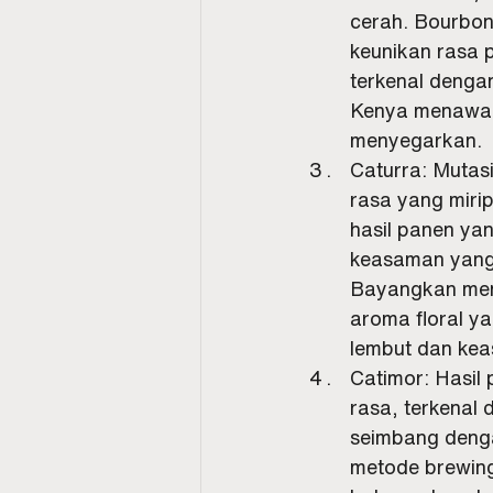
cerah. Bourbon
keunikan rasa 
terkenal denga
Kenya menawar
menyegarkan.
Caturra: Mutasi
rasa yang miri
hasil panen yan
keasaman yang 
Bayangkan meni
aroma floral y
lembut dan ke
Catimor: Hasil
rasa, terkenal
seimbang deng
metode brewing