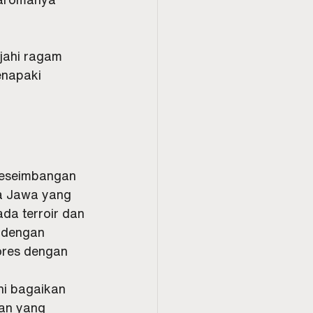
ajahi ragam 
enapaki 
 keseimbangan 
ga Jawa yang 
da terroir dan 
 dengan 
ores dengan 
ni bagaikan 
an yang 