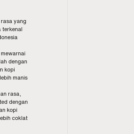
:
k rasa yang 
 terkenal 
donesia 
 mewarnai 
lah dengan 
n kopi 
ebih manis 
an rasa, 
sted dengan 
an kopi 
ebih coklat 