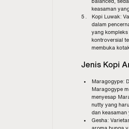
balanced, sedan
keasaman yang
Kopi Luwak: Var
dalam pencerna
yang kompleks 
kontroversial t
membuka kotak 
Jenis Kopi A
Maragogype: Di
Maragogype me
menyesap Mara
nutty yang har
dan keasaman 
Gesha: Varietas
aroma bunga y