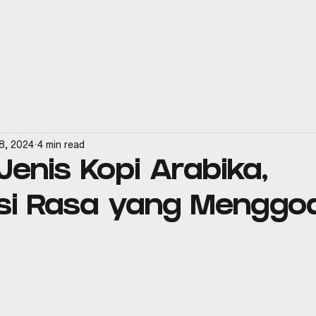
spresso Machines
Official Distributor
Aftersales & Service
8, 2024
4 min read
enis Kopi Arabika,
si Rasa yang Menggo