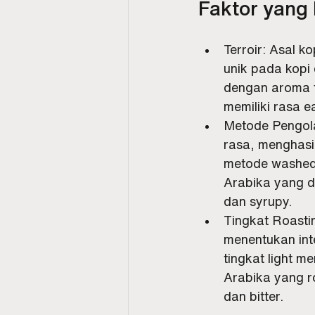
Faktor yang
Terroir: Asal k
unik pada kopi 
dengan aroma fl
memiliki rasa e
Metode Pengola
rasa, menghasi
metode washed 
Arabika yang d
dan syrupy.
Tingkat Roasti
menentukan int
tingkat light m
Arabika yang r
dan bitter.