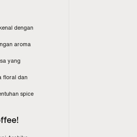
rkenal dengan 
dengan aroma 
asa yang 
 floral dan 
entuhan spice 
ffee!