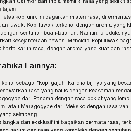
gkan Catimor dari India memiliki rasa yang sedikit s
 tajam.
ietas kopi unik ini bagaikan misteri rasa, difermentas
an luwak. Kopi luwak terkenal dengan aroma yang k
dengan sentuhan buah-buahan. Namun, produksinya 
erkait kesejahteraan hewan. Mencicipi kopi luwak bag
harta karun rasa, dengan aroma yang kuat dan rasa
rabika Lainnya:
kenal sebagai "kopi gajah" karena bijinya yang besar
nawarkan rasa yang halus dengan keasaman renda
gogype dari Panama dengan rasa coklat yang lembu
um, atau Maragogype dari Meksiko dengan rasa vanil
yang seimbang.
 langka dan eksklusif ini bagaikan permata rasa, ter
ang harum dan rasa yang kompleks dengan sentuhan