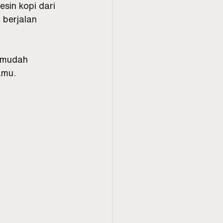
sin kopi dari 
 berjalan 
 mudah 
amu.