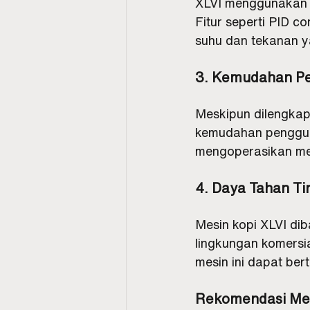
XLVI menggunakan t
Fitur seperti PID co
suhu dan tekanan y
3. Kemudahan P
Meskipun dilengkapi
kemudahan pengguna
mengoperasikan me
4. Daya Tahan Ti
Mesin kopi XLVI dib
lingkungan komersia
mesin ini dapat be
Rekomendasi Mes