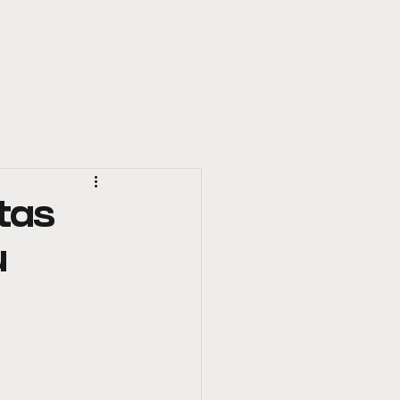
About Us
OEM
Blog
ESG
REPORTING
tas
u