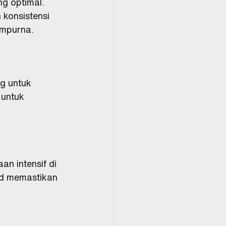
g optimal. 
 konsistensi 
empurna.
g untuk 
untuk 
n intensif di 
lid memastikan 