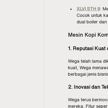
XLVI STH 9
: M
Cocok untuk kaf
dual boiler dan
Mesin Kopi Kom
1. Reputasi Kuat 
Wega telah lama dik
kuat, Wega menawar
berbagai jenis bisni
2. Inovasi dan Te
Wega terus berinov
mereka. Fitur sepe