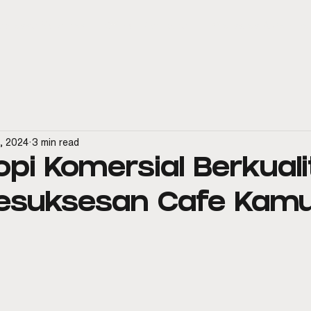
spresso Machines
Official Distributor
Aftersales & Service
5, 2024
3 min read
opi Komersial Berkuali
Kesuksesan Cafe Kam