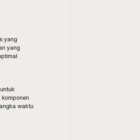
s yang 
an yang 
optimal.
untuk 
an komponen 
jangka waktu 