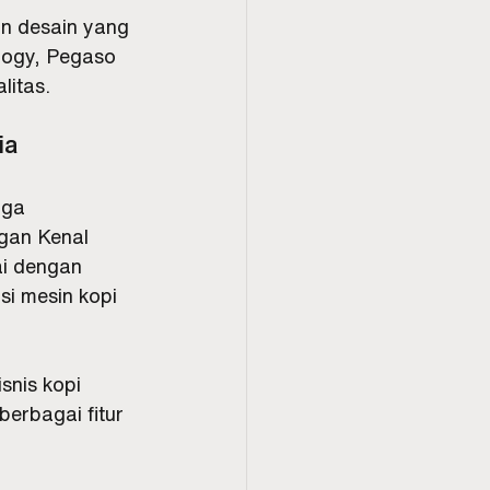
an desain yang 
logy, Pegaso 
litas.
ia
uga 
gan Kenal 
i dengan 
si mesin kopi 
snis kopi 
erbagai fitur 