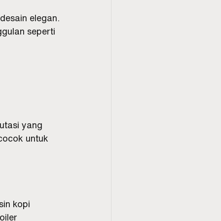
desain elegan. 
gulan seperti 
utasi yang 
cocok untuk 
in kopi 
iler 