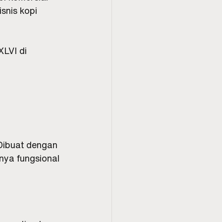
snis kopi 
LVI di 
Dibuat dengan 
anya fungsional 