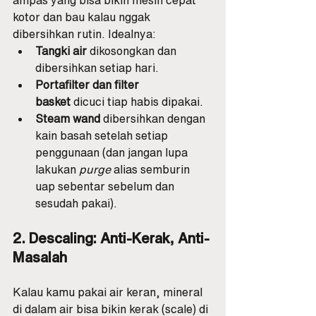
ampas yang bisa bikin mesin cepat 
kotor dan bau kalau nggak 
dibersihkan rutin. Idealnya:
Tangki air
 dikosongkan dan 
dibersihkan setiap hari.
Portafilter dan filter 
basket
 dicuci tiap habis dipakai.
Steam wand
 dibersihkan dengan 
kain basah setelah setiap 
penggunaan (dan jangan lupa 
lakukan 
purge
 alias semburin 
uap sebentar sebelum dan 
sesudah pakai).
2. Descaling: Anti-Kerak, Anti-
Masalah
Kalau kamu pakai air keran, mineral 
di dalam air bisa bikin kerak (scale) di 