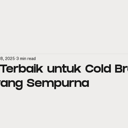
spresso Machines
Official Distributor
Aftersales & Service
18, 2025
3 min read
i Terbaik untuk Cold B
 yang Sempurna