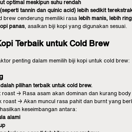
rut optimal meskipun suhu rendah
seperti tannin dan quinic acid) lebih sedikit terekstra
d brew cenderung memiliki rasa 
lebih manis, lebih rin
kopi panas
, asalkan biji kopi yang digunakan sesuai.
i Kopi Terbaik untuk Cold Brew
ktor penting dalam memilih biji kopi untuk cold brew:
ng
alah pilihan terbaik untuk cold brew.
ight roast → Rasa asam akan dominan dan kurang body
rk roast → Akan muncul rasa pahit dan burnt yang ber
hasilkan keseimbangan antara:
la alami
up