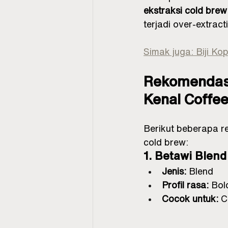
ekstraksi cold brew
terjadi over-extrac
Simak juga: Biji Ko
Rekomendasi 
Kenal Coffe
Berikut beberapa re
cold brew:
1. Betawi Blend
Jenis:
 Blend
Profil rasa:
 Bol
Cocok untuk:
 C