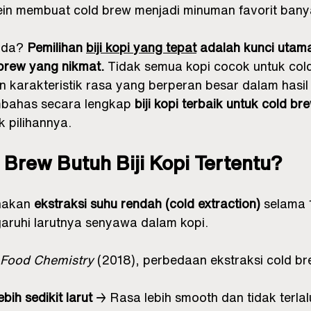
ein membuat cold brew menjadi minuman favorit bany
da? 
Pemilihan 
biji kopi yang tepat
 adalah kunci utam
brew yang nikmat.
 Tidak semua kopi cocok untuk col
n karakteristik rasa yang berperan besar dalam hasil
embahas secara lengkap 
biji kopi terbaik untuk cold br
ik pilihannya.
Brew Butuh Biji Kopi Tertentu?
nakan 
ekstraksi suhu rendah (cold extraction)
 selama 
aruhi larutnya senyawa dalam kopi.
 Food Chemistry
 (2018), perbedaan ekstraksi cold br
bih sedikit larut
 → Rasa lebih smooth dan tidak terla