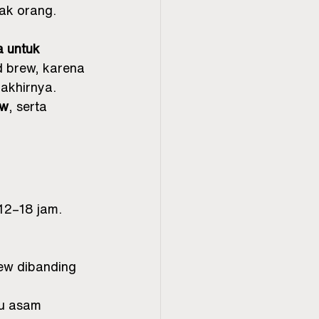
ak orang.
a untuk 
d brew, karena 
 akhirnya.
ew
, serta 
12–18 jam. 
ew dibanding 
lu asam