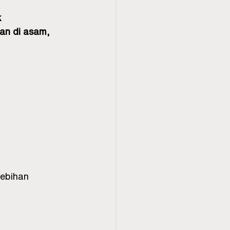
k
gan di asam, 
lebihan