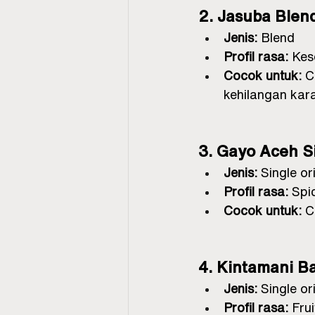
2. Jasuba Blen
Jenis:
 Blend
Profil rasa:
 Kes
Cocok untuk:
 C
kehilangan kar
3. Gayo Aceh S
Jenis:
 Single or
Profil rasa:
 Spi
Cocok untuk:
 C
4. Kintamani Ba
Jenis:
 Single or
Profil rasa:
 Frui