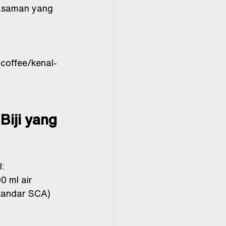
easaman yang 
.coffee/kenal-
iji yang 
l:
0 ml air
standar SCA)