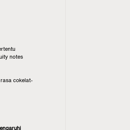
ertentu
uity notes
rasa cokelat-
engaruhi 