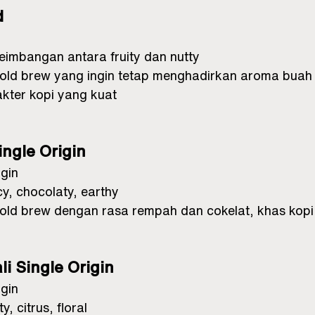
d
eimbangan antara fruity dan nutty
old brew yang ingin tetap menghadirkan aroma buah 
akter kopi yang kuat
ingle Origin
igin
cy, chocolaty, earthy
old brew dengan rasa rempah dan cokelat, khas kop
li Single Origin
igin
ty, citrus, floral