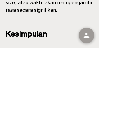
size, atau waktu akan mempengaruhi 
rasa secara signifikan.
Kesimpulan
Memilih biji kopi untuk espresso 
adalah kombinasi seni dan sains. 
Gunakan kopi dengan 
profil medium 
to dark roast
, pertimbangkan 
menggunakan 
blend untuk 
konsistensi
, dan pastikan biji kopi 
masih fresh agar crema dan body 
tetap optimal.
Kenal Coffee menyediakan berbagai 
pilihan biji kopi yang dirancang 
khusus untuk espresso, baik untuk 