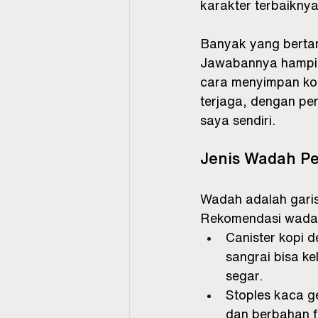
karakter terbaiknya
Banyak yang bertan
Jawabannya hampir 
cara menyimpan kop
terjaga, dengan pe
saya sendiri.
Jenis Wadah Pe
Wadah adalah gari
Rekomendasi wadah
Canister kopi d
sangrai bisa ke
segar.
Stoples kaca ge
dan berbahan f