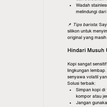
Wadah stainles
melindungi dar
📌 
Tips barista:
 Say
silikon untuk menyi
original yang masih 
Hindari Musuh 
Kopi sangat sensiti
lingkungan lembap.
senyawa volatil ya
Solusi terbaik:
Simpan kopi di 
kompor atau je
Jangan gunakan