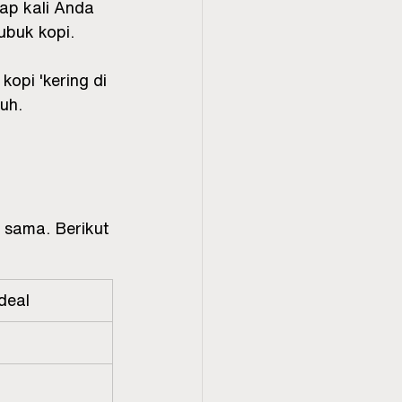
ap kali Anda 
buk kopi.
opi 'kering di 
uh.
 sama. Berikut 
deal