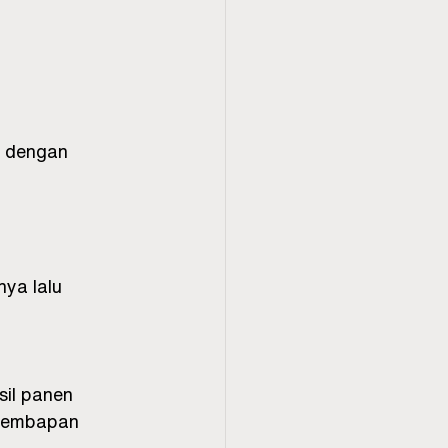
n dengan 
ya lalu 
il panen 
elembapan 