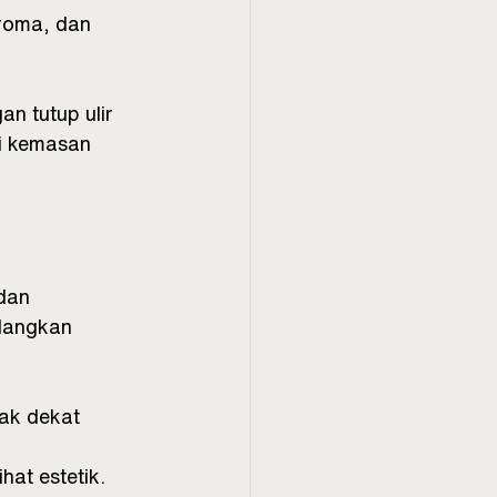
roma, dan 
 tutup ulir 
di kemasan 
dan 
langkan 
dak dekat 
at estetik.