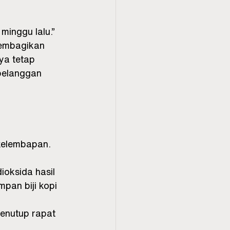
inggu lalu.” 
membagikan 
ya tetap 
pelanggan 
kelembapan.
oksida hasil 
mpan biji kopi 
penutup rapat 