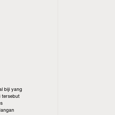
 biji yang 
 tersebut 
s 
langan 