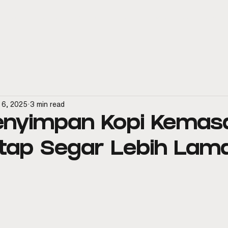
spresso Machines
Official Distributor
Aftersales & Service
 6, 2025
3 min read
enyimpan Kopi Kemas
tap Segar Lebih Lam