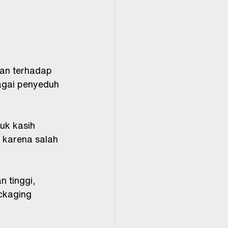
tan terhadap 
bagai penyeduh 
uk kasih 
 karena salah 
 tinggi, 
ckaging 