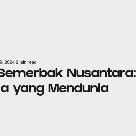
spresso Machines
Official Distributor
Aftersales & Service
9, 2024
2 min read
Semerbak Nusantara:
ia yang Mendunia