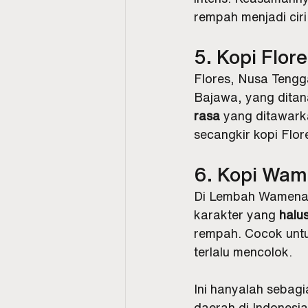
rempah menjadi ciri
5. Kopi Flor
Flores, Nusa Tengga
Bajawa, yang ditana
rasa
 yang ditawark
secangkir kopi Flo
6. Kopi Wam
Di Lembah Wamena, 
karakter yang 
halu
rempah. Cocok untu
terlalu mencolok.
Ini hanyalah sebagi
daerah di Indonesia