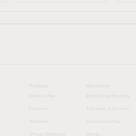
Panduan Lengkap Cara
Men
Minum Kopi Espresso
Kes
yang Benar
Sem
Wak
Esp
Products
Information
Men
ir,
Kenal Coffee
About Kenal Roastery
ukota
Espress
o
Aftersales & Services
Machines
School of Coffee
Official Distributor
Clients