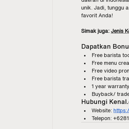
unik. Jadi, tunggu 
favorit Anda!
Simak juga: 
Jenis 
Dapatkan Bonus
Free barista to
Free menu crea
Free video pr
Free barista tra
1 year warranty
Buyback/ trade
Hubungi 
Kenal.
Website: 
https:
Telepon: +628