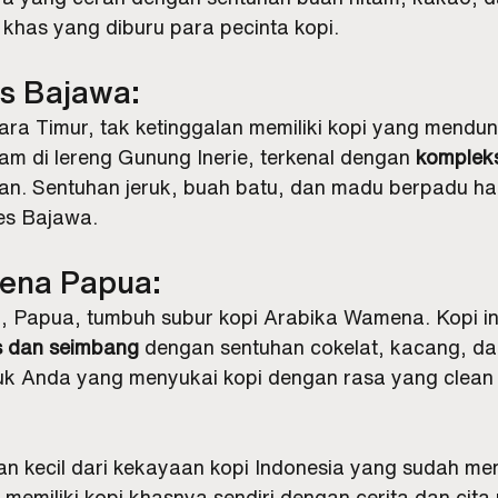
 khas yang diburu para pecinta kopi.
es Bajawa:
ra Timur, tak ketinggalan memiliki kopi yang menduni
m di lereng Gunung Inerie, terkenal dengan 
kompleks
an. Sentuhan jeruk, buah batu, dan madu berpadu ha
res Bajawa.
ena Papua:
Papua, tumbuh subur kopi Arabika Wamena. Kopi ini 
s dan seimbang
 dengan sentuhan cokelat, kacang, d
k Anda yang menyukai kopi dengan rasa yang clean 
an kecil dari kekayaan kopi Indonesia yang sudah men
 memiliki kopi khasnya sendiri dengan cerita dan cita