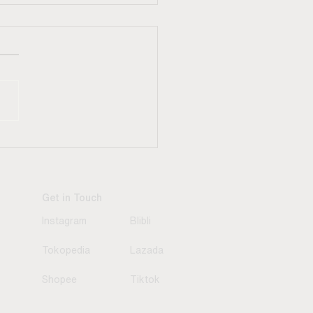
emukan
eimbangan
purna, Pelajari
tu Ekstraksi
resso dengan Lebih
Get in Touch
dalam
Instagram
Blibli
Tokopedia
Lazada
Shopee
Tiktok