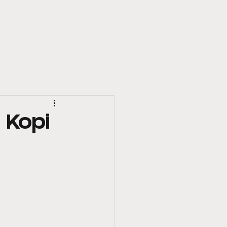
About Us
OEM
Blog
ESG
REPORTING
 Kopi