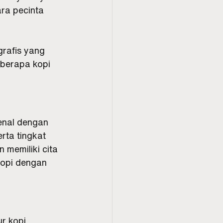
ara pecinta 
grafis yang 
eberapa kopi 
enal dengan 
ta tingkat 
 memiliki cita 
kopi dengan 
r kopi 