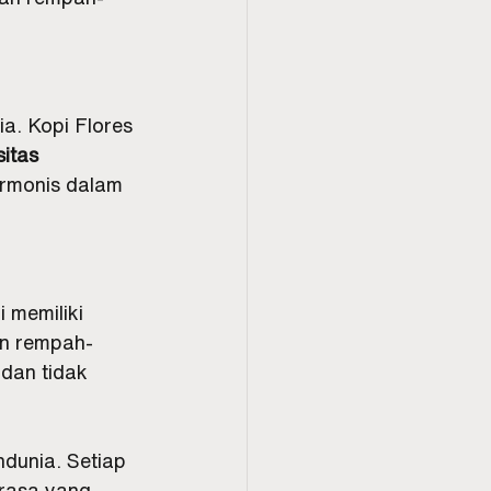
a. Kopi Flores 
itas 
rmonis dalam 
memiliki 
an rempah-
dan tidak 
dunia. Setiap 
 rasa yang 