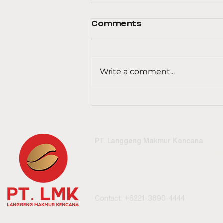
Comments
Write a comment...
Bolehkah Minum Kopi
Setelah Buka Puasa?
Simak Pembahasan
Lengkapnya
PT. Langgeng Makmur Kencana
Jl. Biak No. 4A Cideng, Kecamatan Gamb
Kota Jakarta Pusat, Daerah Khusus Ib
Jakarta 10150
Contact: +6221-3890-4444