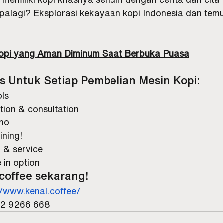
apalagi? Eksplorasi kekayaan kopi Indonesia dan tem
Kopi yang Aman Diminum Saat Berbuka Puasa
 Untuk Setiap Pembelian Mesin Kopi:
ols
tion & consultation
omo
ining!
 & service
 in option
coffee
 sekarang!
//www.kenal.coffee/
12 9266 668