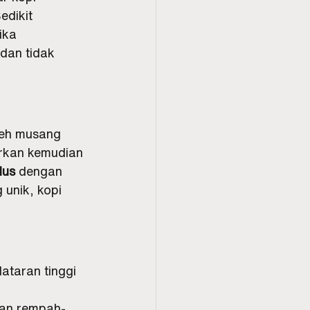
edikit 
ika 
dan tidak 
leh musang 
arkan kemudian 
lus
 dengan 
unik, kopi 
ataran tinggi 
dan rempah-