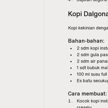
Kopi Dalgon
Kopi kekinian deng
Bahan-bahan:
2 sdm kopi inst
2 sdm gula pas
2 sdm air pana
1 sdt bubuk ma
100 ml susu ful
Es batu secuk
Cara membuat:
Kocok kopi ins
creamy.