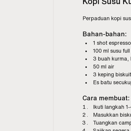
Kopi Susu K
Perpaduan kopi sus
Bahan-bahan:
1 shot espresso
100 ml susu ful
3 buah kurma, 
50 ml air
3 keping biskui
Es batu secuk
Cara membuat:
Ikuti langkah 1
Masukkan bisku
Tuangkan campu
Sajikan segera.