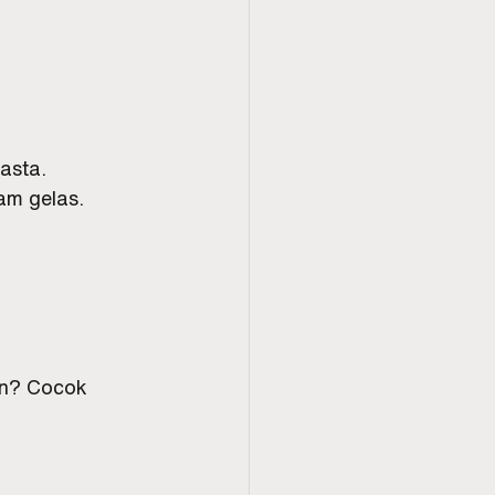
asta.
am gelas.
an? Cocok 