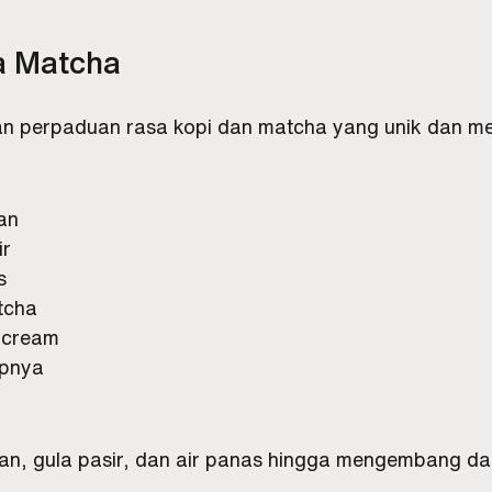
a Matcha
an perpaduan rasa kopi dan matcha yang unik dan m
an
ir
s
tcha
l cream
upnya
tan, gula pasir, dan air panas hingga mengembang dan