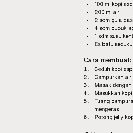
100 ml kopi es
200 ml air
2 sdm gula pas
4 sdm bubuk a
1 sdm susu ken
Es batu secuk
Cara membuat:
Seduh kopi esp
Campurkan air,
Masak dengan a
Masukkan kopi 
Tuang campuran
mengeras.
Potong jelly ko