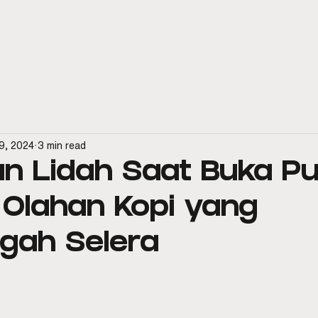
spresso Machines
Official Distributor
Aftersales & Service
9, 2024
3 min read
n Lidah Saat Buka P
Olahan Kopi yang
gah Selera