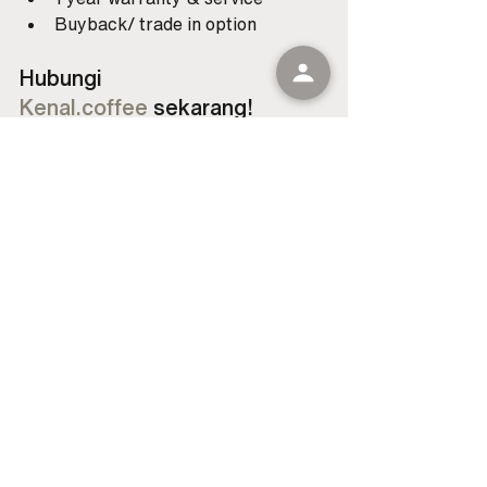
Buyback/ trade in option
Hubungi 
Kenal.coffee
 sekarang!
Website: 
https://www.kenal.coffee/
Telepon: +62812 9266 668
See All
Recent Posts