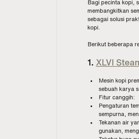
Bagi pecinta kopi, 
membangkitkan sema
sebagai solusi prak
kopi.
Berikut beberapa re
1. 
XLVI Ste
Mesin kopi pre
sebuah karya s
Fitur canggih:
Pengaturan tem
sempurna, meng
Tekanan air ya
gunakan, mengh
Tekstur busa su