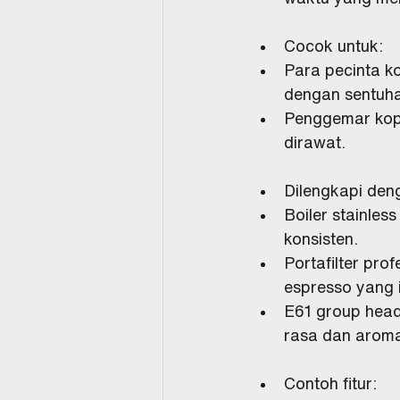
Cocok untuk:
Para pecinta k
dengan sentuh
Penggemar kopi
dirawat.
Dilengkapi den
Boiler stainles
konsisten.
Portafilter pr
espresso yang 
E61 group head
rasa dan arom
Contoh fitur: