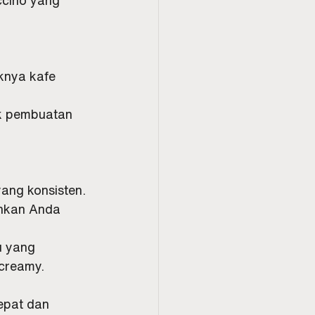
knya kafe 
k pembuatan 
yang konsisten.
inkan Anda 
u yang 
 creamy.
pat dan 