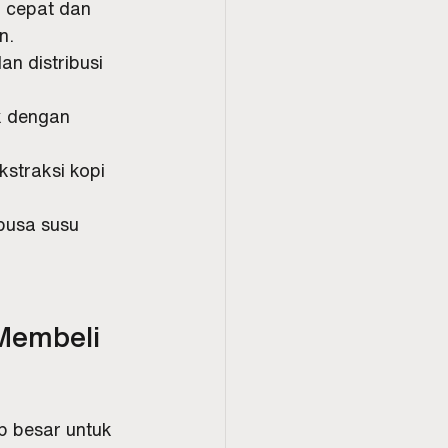
g cepat dan 
n.
n distribusi 
k dengan 
straksi kopi 
busa susu 
Membeli 
p besar untuk 