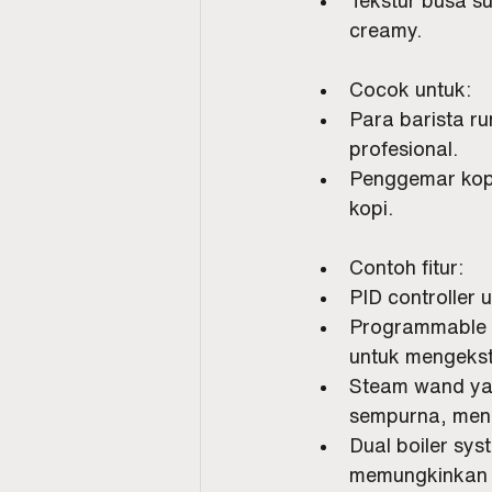
creamy.
Cocok untuk:
Para barista r
profesional.
Penggemar kopi
kopi.
Contoh fitur:
PID controller 
Programmable p
untuk mengekstr
Steam wand yan
sempurna, meng
Dual boiler sy
memungkinkan 