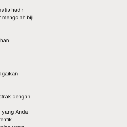
 
tis hadir 
 mengolah biji 
ihan:
agaikan 
strak dengan 
i yang Anda 
entik.
ccino yang 