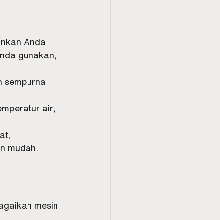
kinkan Anda 
Anda gunakan, 
an sempurna 
mperatur air, 
at, 
an mudah.
bagaikan mesin 