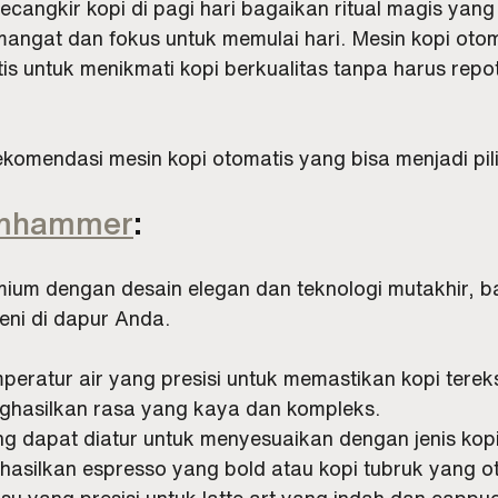
secangkir kopi di pagi hari bagaikan ritual magis yang
ngat dan fokus untuk memulai hari. Mesin kopi otoma
tis untuk menikmati kopi berkualitas tanpa harus repot
komendasi mesin kopi otomatis yang bisa menjadi pil
amhammer
:
mium dengan desain elegan dan teknologi mutakhir, b
eni di dapur Anda.
peratur air yang presisi untuk memastikan kopi terek
hasilkan rasa yang kaya dan kompleks.
ng dapat diatur untuk menyesuaikan dengan jenis kop
asilkan espresso yang bold atau kopi tubruk yang ot
su yang presisi untuk latte art yang indah dan cappu