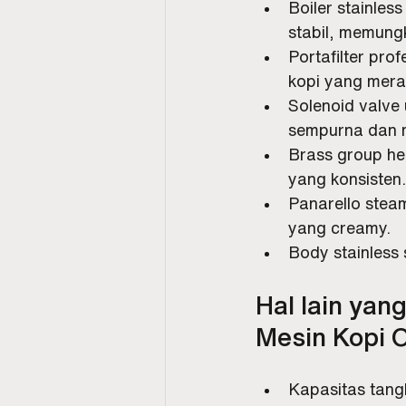
Boiler stainles
stabil, memung
Portafilter pro
kopi yang mera
Solenoid valve
sempurna dan m
Brass group he
yang konsisten.
Panarello stea
yang creamy.
Body stainless
Hal lain ya
Mesin Kopi 
Kapasitas tangk