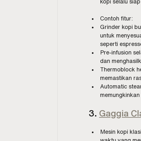
kopi selalu sia
Contoh fitur:
Grinder kopi bu
untuk menyesua
seperti espress
Pre-infusion s
dan menghasilk
Thermoblock hea
memastikan ras
Automatic stea
memungkinkan 
3. 
Gaggia Cl
Mesin kopi kla
waktu yang mem