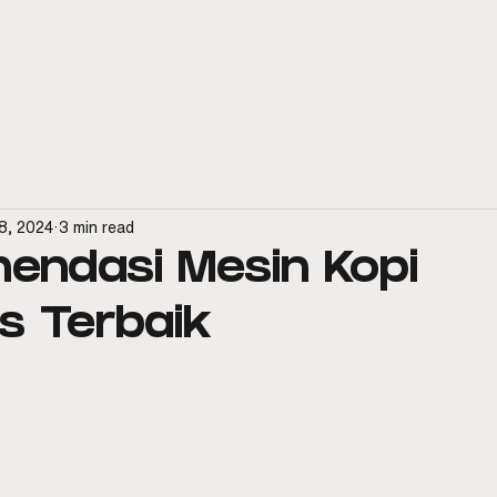
spresso Machines
Official Distributor
Aftersales & Service
8, 2024
3 min read
endasi Mesin Kopi
s Terbaik