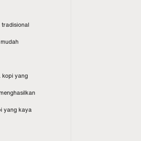
tradisional 
n mudah 
a kopi yang 
 menghasilkan 
pi yang kaya 