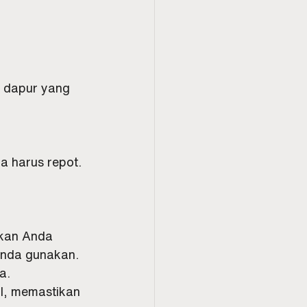
k dapur yang 
a harus repot.
nkan Anda 
Anda gunakan.
a.
l, memastikan 